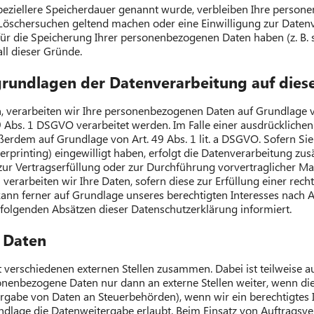
peziellere Speicherdauer genannt wurde, verbleiben Ihre persone
s Löschersuchen geltend machen oder eine Einwilligung zur Daten
für die Speicherung Ihrer personenbezogenen Daten haben (z. B. 
all dieser Gründe.
rundlagen der Datenverarbeitung auf dies
, verarbeiten wir Ihre personenbezogenen Daten auf Grundlage von A
 Abs. 1 DSGVO verarbeitet werden. Im Falle einer ausdrückliche
ußerdem auf Grundlage von Art. 49 Abs. 1 lit. a DSGVO. Sofern Sie
ngerprinting) eingewilligt haben, erfolgt die Datenverarbeitung z
n zur Vertragserfüllung oder zur Durchführung vorvertraglicher M
 verarbeiten wir Ihre Daten, sofern diese zur Erfüllung einer rech
kann ferner auf Grundlage unseres berechtigten Interesses nach Art
 folgenden Absätzen dieser Datenschutzerklärung informiert.
 Daten
it verschiedenen externen Stellen zusammen. Dabei ist teilweis
sonenbezogene Daten nur dann an externe Stellen weiter, wenn die
tergabe von Daten an Steuerbehörden), wenn wir ein berechtigtes I
dlage die Datenweitergabe erlaubt. Beim Einsatz von Auftragsv