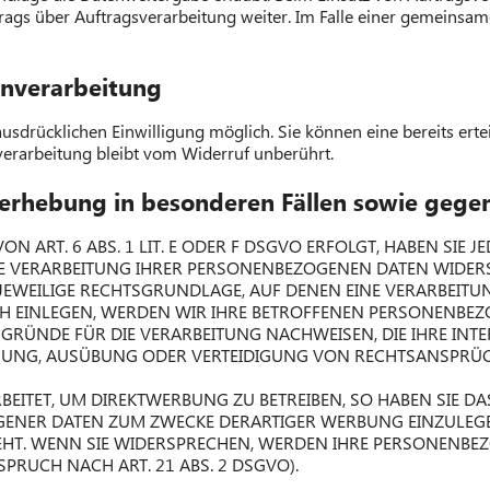
rags über Auftragsverarbeitung weiter. Im Falle einer gemeinsa
enverarbeitung
sdrücklichen Einwilligung möglich. Sie können eine bereits erteil
verarbeitung bleibt vom Widerruf unberührt.
erhebung in besonderen Fällen sowie gege
ART. 6 ABS. 1 LIT. E ODER F DSGVO ERFOLGT, HABEN SIE JE
IE VERARBEITUNG IHRER PERSONENBEZOGENEN DATEN WIDERSP
 JEWEILIGE RECHTSGRUNDLAGE, AUF DENEN EINE VERARBEITU
EINLEGEN, WERDEN WIR IHRE BETROFFENEN PERSONENBEZOG
ÜNDE FÜR DIE VERARBEITUNG NACHWEISEN, DIE IHRE INTER
HUNG, AUSÜBUNG ODER VERTEIDIGUNG VON RECHTSANSPRÜCHE
TET, UM DIREKTWERBUNG ZU BETREIBEN, SO HABEN SIE DAS
ENER DATEN ZUM ZWECKE DERARTIGER WERBUNG EINZULEGEN; 
EHT. WENN SIE WIDERSPRECHEN, WERDEN IHRE PERSONENB
RUCH NACH ART. 21 ABS. 2 DSGVO).